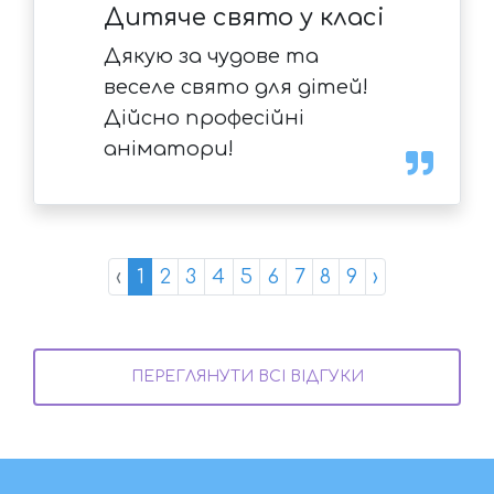
Дитяче свято у класі
Дякую за чудове та
веселе свято для дітей!
Дійсно професійні
аніматори!
‹
1
2
3
4
5
6
7
8
9
›
ПЕРЕГЛЯНУТИ ВСІ ВІДГУКИ