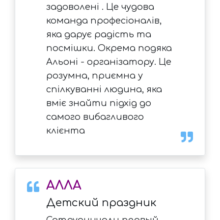
задоволені . Це чудова
команда професіоналів,
яка дарує радість та
посмішки. Окрема подяка
Альоні - організатору. Це
розумна, приємна у
спілкуванні людина, яка
вміє знайти підхід до
самого вибагливого
клієнта
АЛЛА
Детский праздник