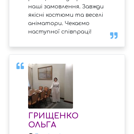
наші замовлення. Завжди
якісні костюми та веселі
аніматори. Чекаємо
наступної співпраці!
ГРИЩЕНКО
ОЛЬГА