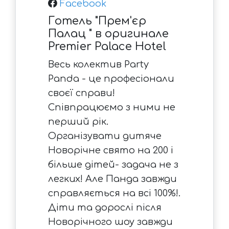
Facebook
Готель "Прем'єр
Палац " в оригинале
Premier Palace Hotel
Весь колектив Party
Panda - це професіонали
своєї справи!
Співпрацюємо з ними не
перший рік.
Організувати дитяче
Новорічне свято на 200 і
більше дітей- задача не з
легких! Але Панда завжди
справляється на всі 100%!.
Діти та дорослі після
Новорічного шоу завжди