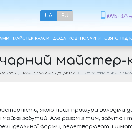
UA
RU
(095) 879-
РАМИ
МАЙСТЕР-КЛАСИ
ДОДАТКОВІ ПОСЛУГИ
СВЯТО ПІД 
чарний майстер-
ГОЛОВНА
МАСТЕР-КЛАССЫ ДЛЯ ДЕТЕЙ
ГОНЧАРНИЙ МАЙСТЕР-КЛ
йстерність, якою наші пращури володіли до
 майже забутий. Але разом з тим, забуто і т
речі ідеальної форми, перетворювати шмат