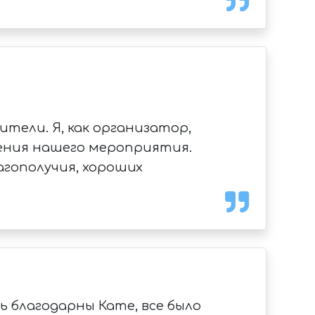
тели. Я, как организатор,
дения нашего мероприятия.
агополучия, хороших
 благодарны Кате, все было