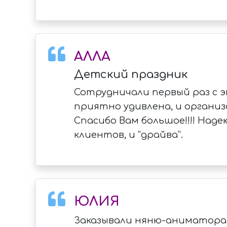
АЛЛА
Детский праздник
Сотрудничали первый раз с э
приятно удивлена, и органи
Спасибо Вам большое!!!! Над
клиентов, и “драйва”.
ЮЛИЯ
Заказывали няню-аниматора д