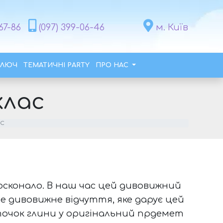
67-86
(097) 399-06-46
м. Київ
КЛЮЧ
ТЕМАТИЧНІ PARTY
ПРО НАС
клас
АС
сконало. В наш час цей дивовижний
е дивовижне відчуття, яке дарує цей
очок глини у оригінальний прдемет