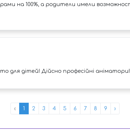
грами на 100%, а родители имели возможнос
ято для дітей! Дійсно професійні аніматори!
‹
1
2
3
4
5
6
7
8
9
›