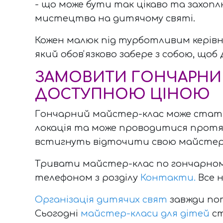
- що може бути так цікаво та захо
мистецтва на дитячому святі.
Кожен малюк під турботливим керів
який обовʼязково забере з собою, що
ЗАМОВИТИ ГОНЧАРНИЙ 
ДОСТУПНОЮ ЦІНОЮ
Гончарний майстер-клас може ста
локація та може проводитися протягом
встигнуть відточити свою майстер
Тривати майстер-клас по гончарному
телефоном з розділу
Контакти.
Все н
Організація дитячих свят
завжди пот
Сьогодні
майстер-класи для дітей
ст