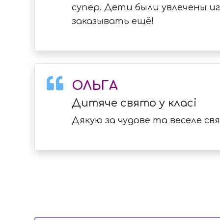
супер. Дети были увлечены и
заказывать ещё!
ОЛЬГА
Дитяче свято у класі
Дякую за чудове та веселе св