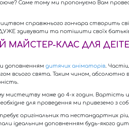
плююче? Саме тому ми пропонуємо Вам пров
ництвом справжнього гончара створить св
б ДУЖЕ здивувати та потішити своїх батьків
МАЙСТЕР-КЛАС ДЛЯ ДЕІТЕЙ
ти доповненням
дитячих аніматорів
. Часті
 всього свята. Таким чином, абсолютно всі б
ність.
 мистецтву може до 4-х годин. Вартість ц
еобхідне для проведення ми привеземо з со
ребує оригінальних та нестандартних ріше
али ідеальним доповненням будь-якого дитя