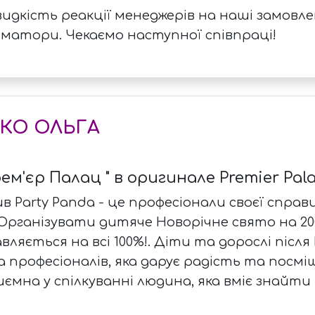
идкість реакції менеджерів на наші замовле
іматори. Чекаємо наступної співпраці!
КО ОЛЬГА
ем'єр Палац " в оригинале Premier Pala
в Party Panda - це професіонали своєї спра
Організувати дитяче Новорічне свято на 200 
вляється на всі 100%!. Діти та дорослі післ
а професіоналів, яка дарує радість та посмі
ємна у спілкуванні людина, яка вміє знайти 