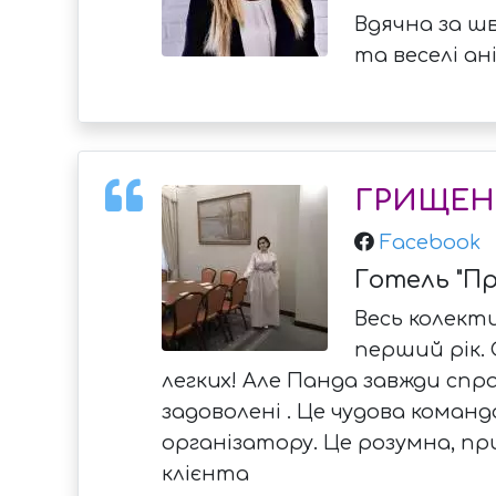
Вдячна за шв
та веселі ан
ГРИЩЕН
Facebook
Готель "Пр
Весь колекти
перший рік. 
легких! Але Панда завжди спра
задоволені . Це чудова команд
організатору. Це розумна, при
клієнта