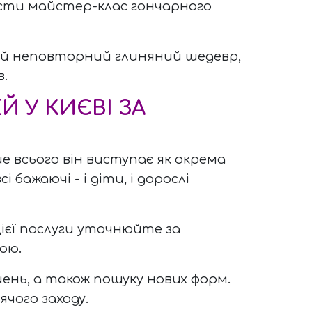
ести майстер-клас гончарного
ій неповторний глиняний шедевр,
.
 У КИЄВІ ЗА
ше всього він виступає як окрема
ажаючі - і діти, і дорослі
ієї послуги уточнюйте за
бою.
нь, а також пошуку нових форм.
чого заходу.