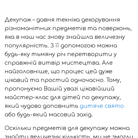
Декупаж – давня техніка декорування
різноманітних предметів та поверхонь,
яка в наш час знову знайшла величезну
популярність. З її допомогою можна
будь-яку тьмяну річ перетворити у
справжній витвір мистецтва. Але
найголовніше, що процес цей дуже
цікавий та простий одночасно. Тому,
пропонуємо Вашій увазі цікавійший
майстер-клас для дітей по декупажу,
який чудово доповнить
дитяче свято
або будь-який масовий захід.
Оскільки предметів для декупажу можна
знайти величезну кількість, ми не змогли