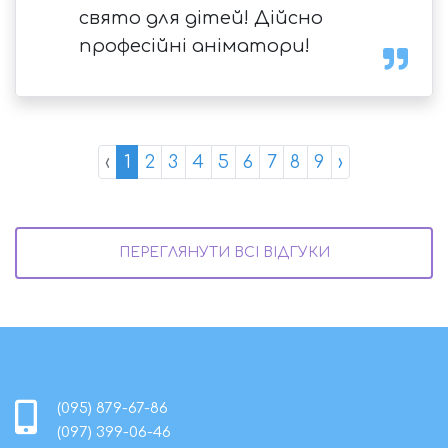
свято для дітей! Дійсно
професійні аніматори!
‹
1
2
3
4
5
6
7
8
9
›
ПЕРЕГЛЯНУТИ ВСІ ВІДГУКИ
(095) 879-67-86
(097) 399-06-46