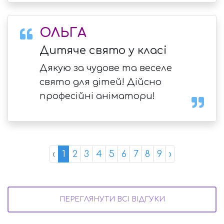
ОЛЬГА
Дитяче свято у класі
Дякую за чудове та веселе
свято для дітей! Дійсно
професійні аніматори!
‹
1
2
3
4
5
6
7
8
9
›
ПЕРЕГЛЯНУТИ ВСІ ВІДГУКИ