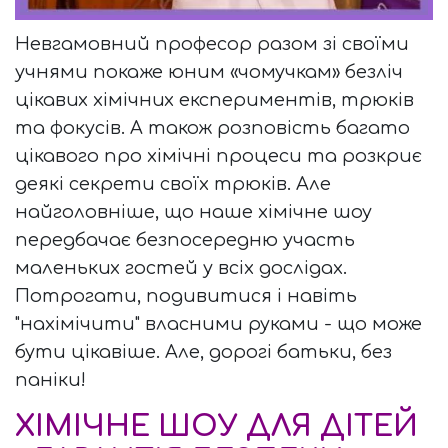
Невгамовний професор разом зі своїми
учнями покаже юним «чомучкам» безліч
цікавих хімічних експериментів, трюків
та фокусів. А також розповість багато
цікавого про хімічні процеси та розкриє
деякі секрети своїх трюків. Але
найголовніше, що наше хімічне шоу
передбачає безпосередню участь
маленьких гостей у всіх дослідах.
Потрогати, подивитися і навіть
"нахімічити" власними руками - що може
бути цікавіше. Але, дорогі батьки, без
паніки!
ХІМІЧНЕ ШОУ ДЛЯ ДІТЕЙ