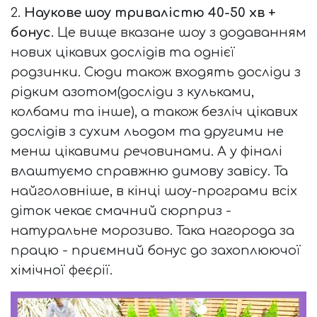
2.
Наукове шоу тривалістю 40-50 хв +
бонус
. Це вище вказане шоу з додаванням
нових цікавих дослідів та однієї
родзинки. Сюди також входять досліди з
рідким азотом(досліди з кульками,
колбами та інше), а також безліч цікавих
дослідів з сухим льодом та другими не
менш цікавими речовинами. А у фіналі
влаштуємо справжню димову завісу. Та
найголовніше, в кінці шоу-програми всіх
діток чекає смачний сюрприз -
натуральне морозиво. Така нагорода за
працю - приємний бонус до захоплюючої
хімічної феєрії.