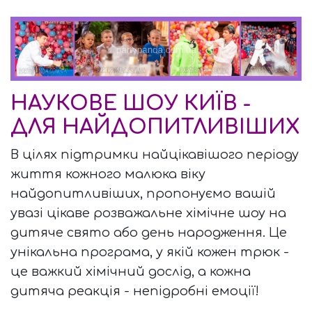
НАУКОВЕ ШОУ КИЇВ -
ДЛЯ НАЙДОПИТЛИВІШИХ
В цілях підтримки найцікавішого періоду
життя кожного малюка віку
найдопитливіших, пропонуємо вашій
увазі цікаве розважальне хімічне шоу на
дитяче свято або день народження. Це
унікальна програма, у якій кожен трюк -
це важкий хімічний дослід, а кожна
дитяча реакція - непідробні емоції!