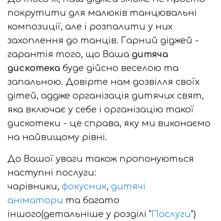
покрутити для малюків танцювальні
композиції, але і розпалити у них
захоплення до танців. Гарний діджей -
гарантія того, що Ваша
дитяча
дискотека
буде дійсно веселою та
запальною. Довірте нам дозвілля своїх
дітей, аддже організація дитячих свят,
яка включає у себе і організацію такої
дискотеки - це справа, яку ми виконаємо
на найвищому рівні.
До Вашої уваги також пропонуються
наступні послуги:
чарівники,
фокусник
,
дитячі
аніматори
та багато
іншого(детальніше у розділі "
Послуги
")