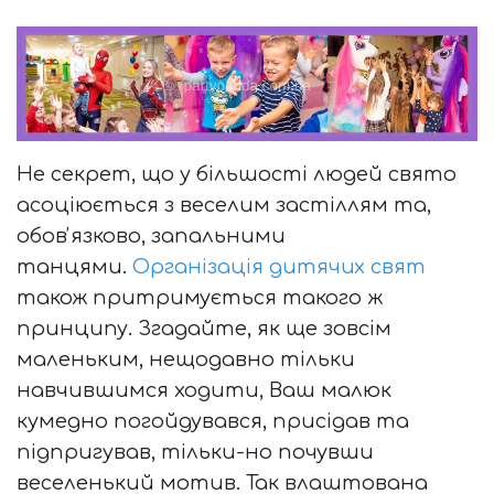
Не секрет, що у більшості людей свято
асоціюється з веселим застіллям та,
обовʼязково, запальними
танцями.
Організація дитячих свят
також притримується такого ж
принципу. Згадайте, як ще зовсім
маленьким, нещодавно тільки
навчившимся ходити, Ваш малюк
кумедно погойдувався, присідав та
підпригував, тільки-но почувши
веселенький мотив. Так влаштована