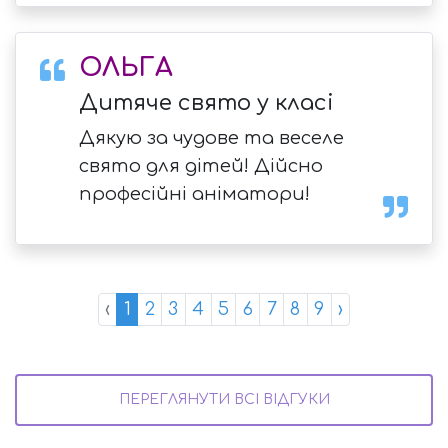
ОЛЬГА
Дитяче свято у класі
Дякую за чудове та веселе
свято для дітей! Дійсно
професійні аніматори!
‹
1
2
3
4
5
6
7
8
9
›
ПЕРЕГЛЯНУТИ ВСІ ВІДГУКИ