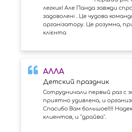
легких! Але Панда завжди спра
задоволені . Це чудова команд
організатору. Це розумна, при
клієнта
АЛЛА
Детский праздник
Сотрудничали первый раз с э
приятно удивлена, и органи
Спасибо Вам большое!!!! Над
клиентов, и “драйва”.