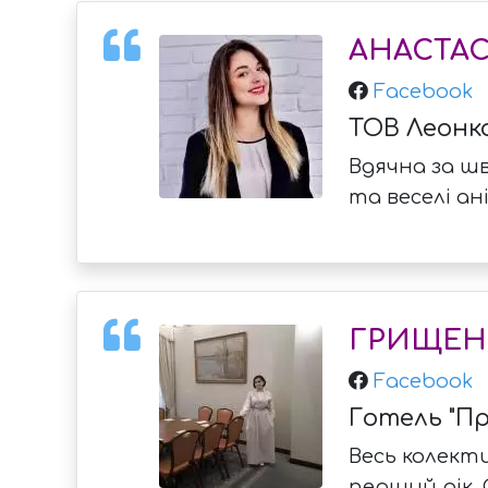
АНАСТА
Facebook
ТОВ Леонк
Вдячна за шв
та веселі ан
ГРИЩЕН
Facebook
Готель "Пр
Весь колекти
перший рік. 