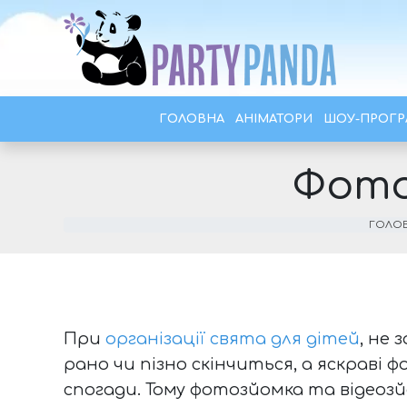
ГОЛОВНА
АНІМАТОРИ
ШОУ-ПРОГ
Фото
ГОЛО
При
організації свята для дітей
, не
рано чи пізно скінчиться, а яскрав
спогади. Тому фотозйомка та відеозйо