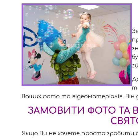
З
п
з
б
з
Д
т
Ваших фото та відеоматеріалів. Він
ЗАМОВИТИ ФОТО ТА 
СВЯТ
Якщо Ви не хочете просто зробити св