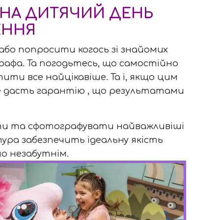
 НА ДИТЯЧИЙ ДЕНЬ
ЕННЯ
або попросити когось зі знайомих
афа. Та погодьтесь, що самостійно
ти все найцікавіше. Та і, якщо цим
не дасть гарантію , що результатами
ти та сфотографувати найважливіші
ра забезпечить ідеальну якість
но незабутнім.