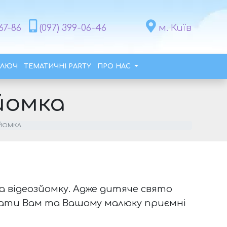
67-86
(097) 399-06-46
м. Київ
КЛЮЧ
ТЕМАТИЧНІ PARTY
ПРО НАС
йомка
ЗЙОМКА
а відеозйомку. Адже дитяче свято
увати Вам та Вашому малюку приємні