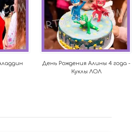
ы 4 года -
Супергерои для Арины 7 лет
Л