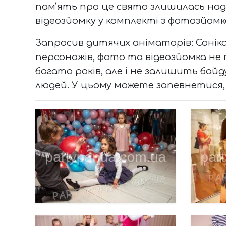
памʼять про це свято злишилась над
відеозйомку у комплекті з фотозйомко
Запросив дитячих аніматорів: Соніка
персонажів, фото та відеозйомка не
багато років, але і не залишить байду
людей. У цьому можете запевнетися