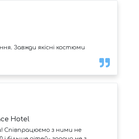
ння. Завжди якісні костюми
ce Hotel
ви! Співпрацюємо з ними не
і більше дітей- задача не з