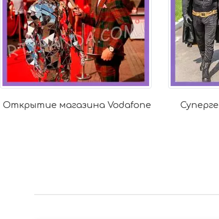
Супергеройский праздник.
Праздн
Ване 6 лет