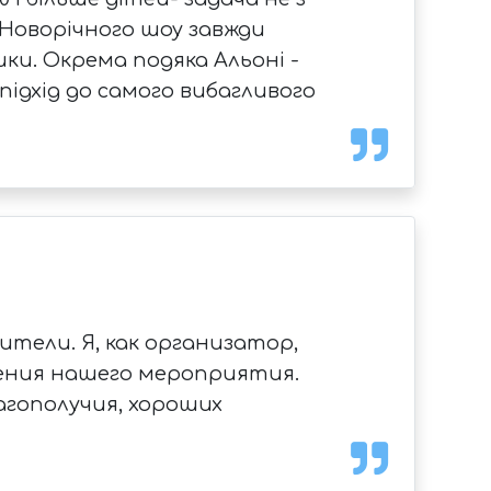
я Новорічного шоу завжди
шки. Окрема подяка Альоні -
підхід до самого вибагливого
тели. Я, как организатор,
дения нашего мероприятия.
агополучия, хороших