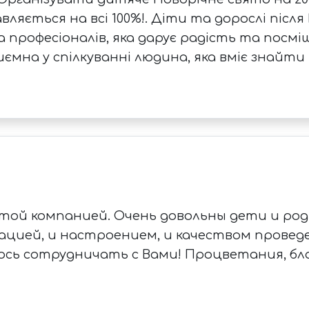
вляється на всі 100%!. Діти та дорослі післ
а професіоналів, яка дарує радість та посмі
ємна у спілкуванні людина, яка вміє знайти 
той компанией. Очень довольны дети и роди
зацией, и настроением, и качеством прове
еюсь сотрудничать с Вами! Процветания, бл