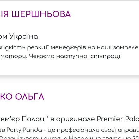
СІЯ ШЕРШНЬОВА
ом Україна
идкість реакції менеджерів на наші замовле
іматори. Чекаємо наступної співпраці!
КО ОЛЬГА
ем'єр Палац " в оригинале Premier Pala
в Party Panda - це професіонали своєї спра
Організувати дитяче Новорічне свято на 200 