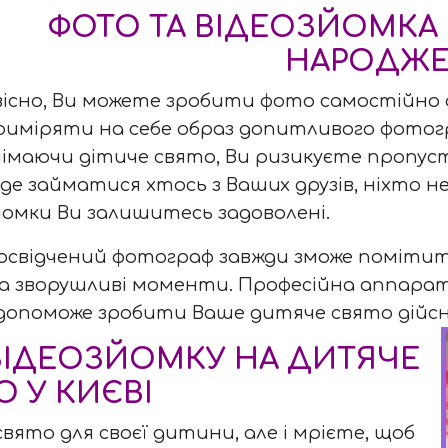
ФОТО ТА ВІДЕОЗЙОМКА
НАРОДЖ
вісно, Ви можете зробити фото самостійно 
риміряти на себе образ допитливого фотогр
німаючи дітиче свято, Ви ризикуєте пропусти
уде займатися хтось з Ваших друзів, ніхто 
йомки Ви залишитесь задоволені.
освідчений фотограф завжди зможе поміти
а зворушливі моменти. Професійна аппарату
 допоможе зробити Ваше дитяче свято дійс
ВІДЕОЗЙОМКУ НА ДИТЯЧЕ
О У КИЄВІ
ято для своєї дитини, але і мрієте, щоб