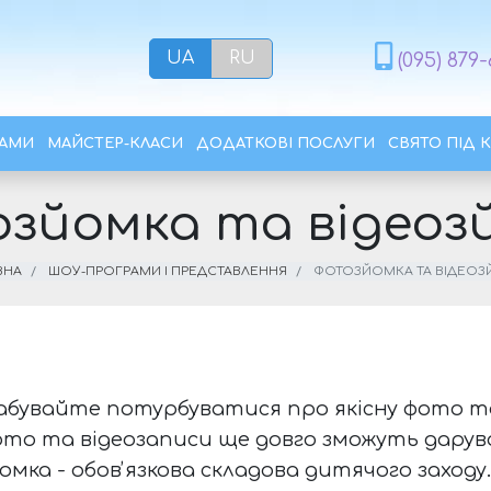
UA
RU
(095) 879-
РАМИ
МАЙСТЕР-КЛАСИ
ДОДАТКОВІ ПОСЛУГИ
СВЯТО ПІД 
зйомка та відеоз
ВНА
ШОУ-ПРОГРАМИ І ПРЕДСТАВЛЕННЯ
ФОТОЗЙОМКА ТА ВІДЕО
 забувайте потурбуватися про якісну фото т
і фото та відеозаписи ще довго зможуть дар
мка - обовʼязкова складова дитячого заходу.