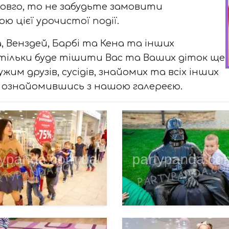
овго, то не забудьте замовити
ю цієї урочистої події.
, Венздей, Барбі та Кена та інших
 тільки буде тішити Вас та Ваших діток ще
жим друзів, сусідів, знайомих та всіх інших
, ознайомившись з нашою галереєю.