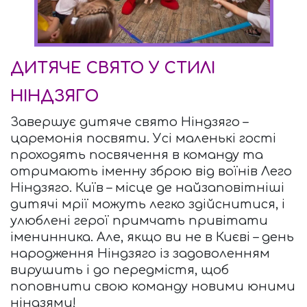
ДИТЯЧЕ СВЯТО У СТИЛІ 
НІНДЗЯГО
Завершує дитяче свято Ніндзяго – 
царемонія посвяти. Усі маленькі гості 
проходять посвячення в команду та 
отримають іменну зброю від воїнів Лего 
Ніндзяго. Київ – місце де найзаповітніші 
дитячі мрії можуть легко здійснитися, і 
улюблені герої примчать привітати 
іменинника. Але, якщо ви не в Києві – день 
народження Ніндзяго із задоволенням 
вирушить і до передмістя, щоб 
поповнити свою команду новими юними 
ніндзями!