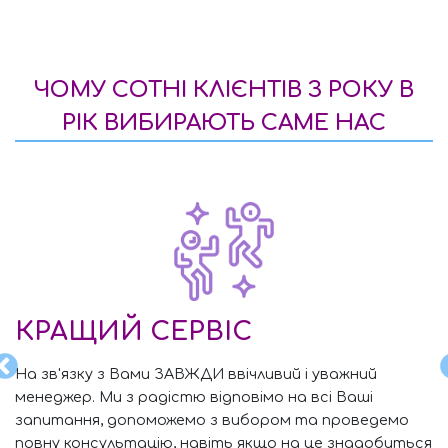
ЧОМУ СОТНІ КЛІЄНТІВ З РОКУ В
РІК ВИБИРАЮТЬ САМЕ НАС
КРАЩИЙ СЕРВІС
На зв'язку з Вами ЗАВЖДИ ввічливий і уважний
менеджер. Ми з радістю відповімо на всі Ваші
ві
В
запитання, допоможемо з вибором та проведемо
є
д
повну консультацію, навіть якщо на це знадобиться