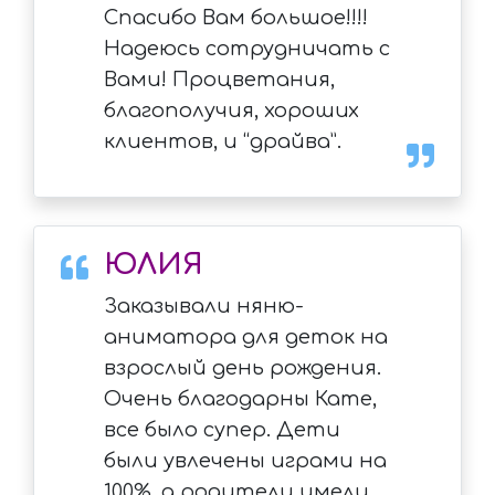
Спасибо Вам большое!!!!
Надеюсь сотрудничать с
Вами! Процветания,
благополучия, хороших
клиентов, и “драйва”.
ЮЛИЯ
Заказывали няню-
аниматора для деток на
взрослый день рождения.
Очень благодарны Кате,
все было супер. Дети
были увлечены играми на
100%, а родители имели