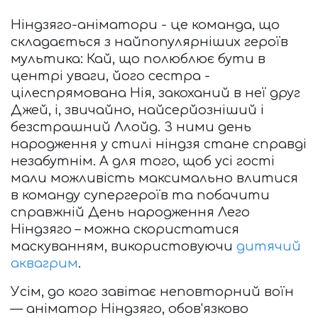
Ніндзяго-аніматори - це команда, що 
складається з найпопулярніших героїв 
мультика: Кай, що полюблює бути в 
центрі уваги, його сестра - 
цілеспрямована Нія, закоханий в неї друг 
Джей, і, звичайно, найсерйозніший і 
безстрашний Ллойд. З ними день 
народження у стилі ніндзя стане справді 
незабутнім. А для того, щоб усі гості 
мали можливість максимально влитися 
в команду супергероїв та побачити 
справжній День народження Лего 
Ніндзяго – можна скористатися 
маскуванням, використовуючи 
дитячий 
аквагрим
.
Усім, до кого завітає неповторний воїн 
— аніматор Ніндзяго, обов'язково 