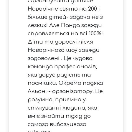
Організувати дитяче
Новорічне свято на 200 і
більше дітей- задача не з
легких! Але Панда завжди
справляється на всі 100%!.
Діти та дорослі після
Новорічного шоу завжди
задоволені . Це чудова
команда професіоналів,
яка дарує радість та
посмішки. Окрема подяка
Альоні - організатору. Це
розумна, приємна у
спілкуванні людина, яка
вміє знайти підхід до
самого вибагливого