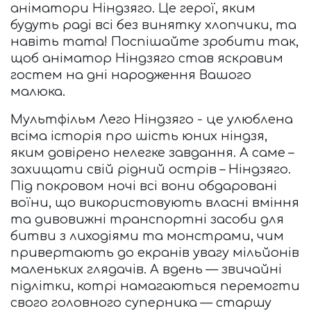
аніматори Ніндзяго. Це герої, яким 
будуть раді всі без винятку хлопчики, та 
навіть тата! Поспішайте зробити так, 
щоб аніматор Ніндзяго став яскравим 
гостем на дні народження Вашого 
малюка.
Мультфільм Лего Ніндзяго - це улюблена 
всіма історія про шість юних ніндзя, 
яким довірено нелегке завдання. А саме – 
захищати свій рідний острів – Ніндзяго. 
Під покровом ночі всі вони обдаровані 
воїни, що використовують власні вміння 
та дивовижні транспортні засоби для 
битви з лиходіями та монстрами, чим 
привертають до екранів увагу мільйонів 
маленьких глядачів. А вдень — звичайні 
підлітки, котрі намагаються перемогти 
свого головного суперника — старшу 