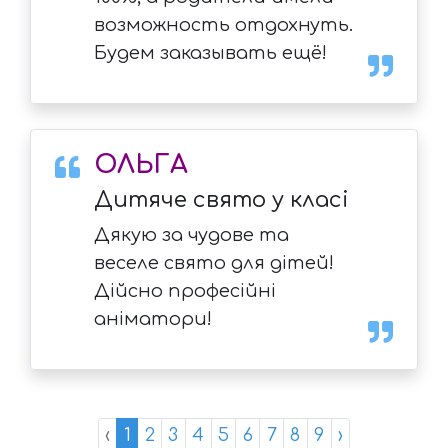
возможность отдохнуть.
Будем заказывать ещё!
ОЛЬГА
Дитяче свято у класі
Дякую за чудове та
веселе свято для дітей!
Дійсно професійні
аніматори!
‹
1
2
3
4
5
6
7
8
9
›