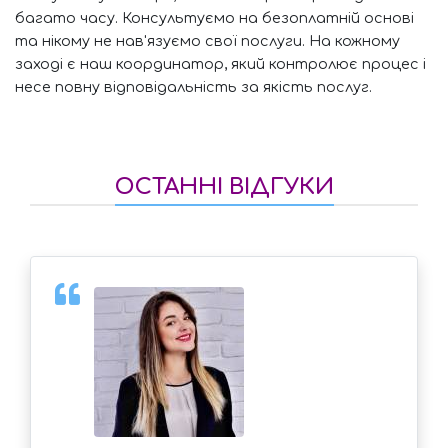
т
багато часу. Консультуємо на безоплатній основі
з
та нікому не нав'язуємо свої послуги. На кожному
заході є наш координатор, який контролює процес і
несе повну відповідальність за якість послуг.
ОСТАННІ ВІДГУКИ